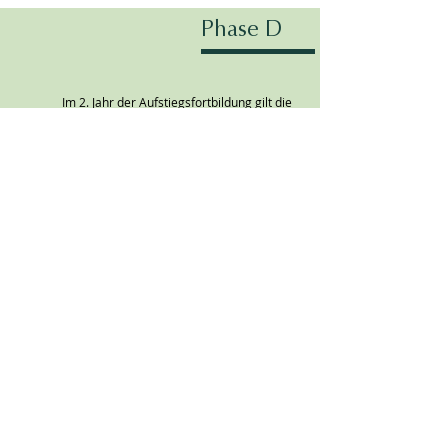
Phase D
Im 2. Jahr der Aufstiegsfortbildung gilt die
Stundentafel entsprechen der
Fachschulordnung (Sept. 2029 – Juli 2030).
Die Teilnehmer können aus dem Kanon der
Wahlpflichtfächer eine Auswahl treffen und
dadurch einen Schwerpunkt wählen.
Die Abschlussprüfung erfolgt zum Ende des
2. Schuljahres und führt zu dem Titel:
Bachelor of Professional in Floraldesign
5 Unterrichtstage/
Woche WS
Sept. 2029 -
Juli 2030