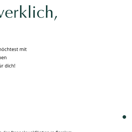
werklich,
möchtest mit
hen
r dich!
#3