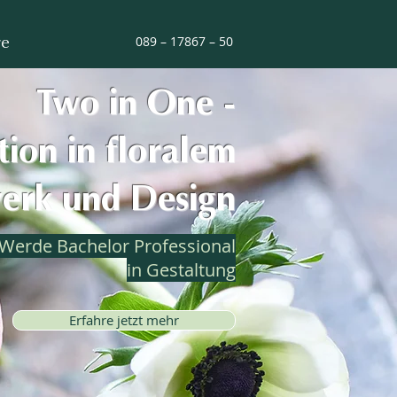
re
089 – 17867 – 50
Two in One -
tion in floralem
erk und Design
Werde
Bachelor Professional
in Gestaltung
Erfahre jetzt mehr