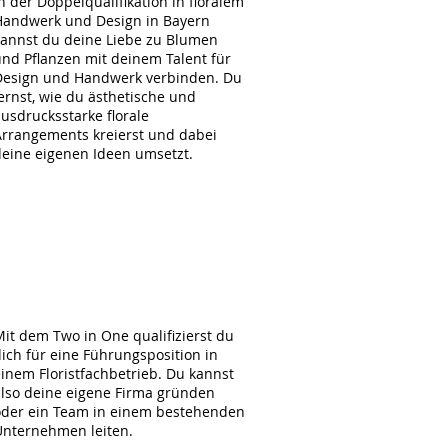
n der Doppelqualifikation in floralem
Handwerk und Design in Bayern
kannst du deine Liebe zu Blumen
nd Pflanzen mit deinem Talent für
Design und Handwerk verbinden. Du
ernst, wie du ästhetische und
usdrucksstarke florale
Arrangements kreierst und dabei
deine eigenen Ideen umsetzt.
#4
it dem Two in One qualifizierst du
ich für eine Führungsposition in
inem Floristfachbetrieb. Du kannst
also deine eigene Firma gründen
oder ein Team in einem bestehenden
Unternehmen leiten.