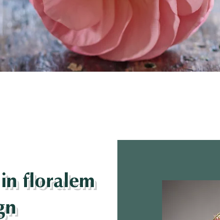
in floralem
gn