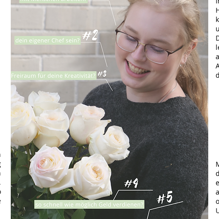
I
u
l
a
n
g
M
n
d
.
e
o
e
.