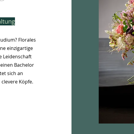
altung
udium? Florales
ine einzigartige
ne Leidenschaft
deinen Bachelor
et sich an
 clevere Köpfe.