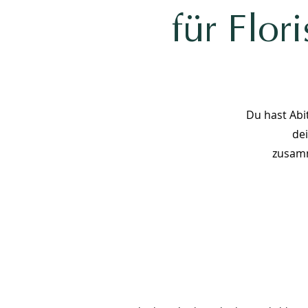
für Flor
Du hast Abi
de
zusamm
#1