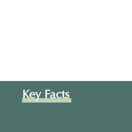
(Gestaltung), 
Design und Ha
die dich optim
Key Facts